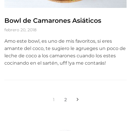
Bowl de Camarones Asiáticos
febrero 20, 2018
Amo este bowl, es uno de mis favoritos, si eres
amante del coco, te sugiero le agrueges un poco de
leche de coco a los camarones cuando los estes
cocinando en el sartén, uf!f !ya me contarás!
Paginación
1
2
de
entradas