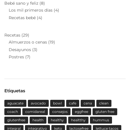
Bebé sano y feliz
(8)
Los mil primeros días
(4)
Recetas bebé
(4)
Recetas
(29)
Almuerzos o cenas
(19)
Desayunos
(3)
Postres
(7)
Etiquetas
aguacate
avocado
bowl
cafe
cena
clean
coach
comidareal
consejos
eggfree
gluten free
glutenfree
health
healthy
healtthy
hummus
integral
integrativo
keto
lactosefree
lettuce tacos