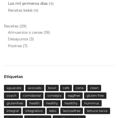
Los mil primeros días
(4)
Recetas bebé
(4)
Recetas
(29)
Almuerzos o cenas
(19)
Desayunos
(3)
Postres
(7)
Etiquetas
aguacate
avocado
bowl
cafe
cena
clean
coach
comidareal
consejos
eggfree
gluten free
glutenfree
health
healthy
healtthy
hummus
integral
integrativo
keto
lactosefree
lettuce tacos