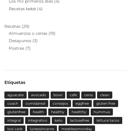
Los mil primeros días
(4)
Recetas bebé
(4)
Recetas
(29)
Almuerzos o cenas
(19)
Desayunos
(3)
Postres
(7)
Etiquetas
aguacate
avocado
bowl
cafe
cena
clean
coach
comidareal
consejos
eggfree
gluten free
glutenfree
health
healthy
healtthy
hummus
integral
integrativo
keto
lactosefree
lettuce tacos
low carb
lunessincarne
meatlessmonday