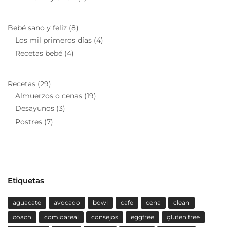
Bebé sano y feliz
(8)
Los mil primeros días
(4)
Recetas bebé
(4)
Recetas
(29)
Almuerzos o cenas
(19)
Desayunos
(3)
Postres
(7)
Etiquetas
aguacate
avocado
bowl
cafe
cena
clean
coach
comidareal
consejos
eggfree
gluten free