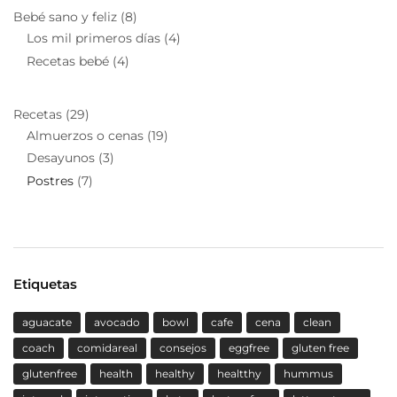
Bebé sano y feliz
(8)
Los mil primeros días
(4)
Recetas bebé
(4)
Recetas
(29)
Almuerzos o cenas
(19)
Desayunos
(3)
Postres
(7)
Etiquetas
aguacate
avocado
bowl
cafe
cena
clean
coach
comidareal
consejos
eggfree
gluten free
glutenfree
health
healthy
healtthy
hummus