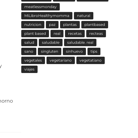
meatlessmonday
MiLibroHealthymomma
natural
nutricion
paz
plantas
plantbased
plant based
real
recetas
recteas
salud
saludable
saludable. real
sano
singluten
sinhuevo
tips
vegetales
vegetariano
vegetatiano
y
viajes
 horno