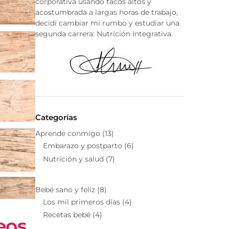
corporativa usando tacos altos y
acostumbrada a largas horas de trabajo,
decidí cambiar mi rumbo y estudiar una
segunda carrera: Nutrición Integrativa.
Categorías
Aprende conmigo
(13)
Embarazo y postparto
(6)
Nutrición y salud
(7)
Bebé sano y feliz
(8)
Los mil primeros días
(4)
Recetas bebé
(4)
eos