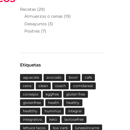
Recetas
(29)
Almuerzos o cenas
(19)
Desayunos
(3)
Postres
(7)
Etiquetas
aguacate
avocado
bowl
cafe
cena
clean
coach
comidareal
consejos
eggfree
gluten free
glutenfree
health
healthy
healtthy
hummus
integral
integrativo
keto
lactosefree
lettuce tacos
low carb
lunessincarne