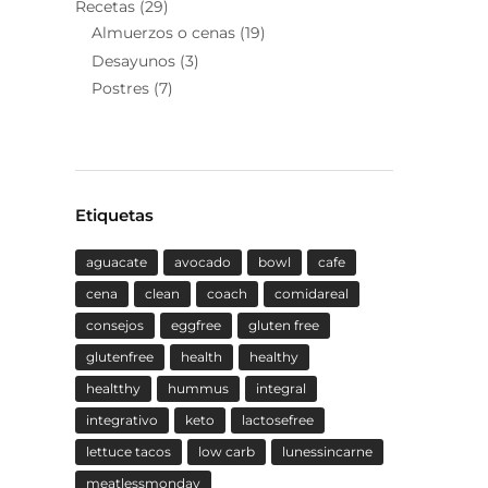
Recetas
(29)
Almuerzos o cenas
(19)
Desayunos
(3)
Postres
(7)
Etiquetas
aguacate
avocado
bowl
cafe
cena
clean
coach
comidareal
consejos
eggfree
gluten free
glutenfree
health
healthy
healtthy
hummus
integral
integrativo
keto
lactosefree
lettuce tacos
low carb
lunessincarne
meatlessmonday