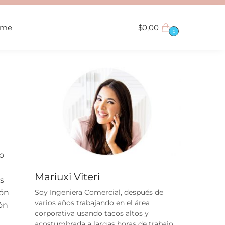
ame
$
0,00
0
zo
Mariuxi Viteri
os
ión
Soy Ingeniera Comercial, después de
varios años trabajando en el área
ón
corporativa usando tacos altos y
acostumbrada a largas horas de trabajo,