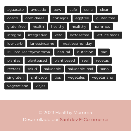
aguacate
avocado
bowl
cafe
cena
clean
coach
comidareal
consejos
eggfree
gluten free
glutenfree
health
healthy
healtthy
hummus
integral
integrativo
keto
lactosefree
lettuce tacos
low carb
lunessincarne
meatlessmonday
MiLibroHealthymomma
natural
nutricion
paz
plantas
plantbased
plant based
real
recetas
recteas
salud
saludable
saludable. real
sano
singluten
sinhuevo
tips
vegetales
vegetariano
vegetatiano
viajes
© 2023 Healthy Momma
Desarrollado por
Santdev E-Commerce