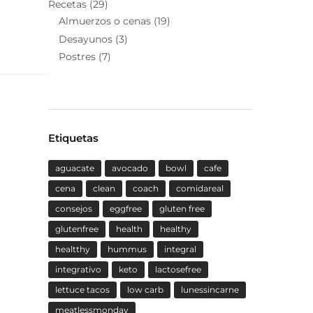
Recetas
(29)
Almuerzos o cenas
(19)
Desayunos
(3)
Postres
(7)
Etiquetas
aguacate
avocado
bowl
cafe
cena
clean
coach
comidareal
consejos
eggfree
gluten free
glutenfree
health
healthy
healtthy
hummus
integral
integrativo
keto
lactosefree
lettuce tacos
low carb
lunessincarne
meatlessmonday