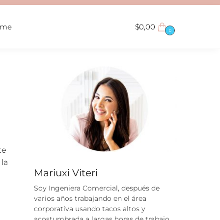
ame
$
0,00
0
te
la
Mariuxi Viteri
Soy Ingeniera Comercial, después de
varios años trabajando en el área
corporativa usando tacos altos y
acostumbrada a largas horas de trabajo,