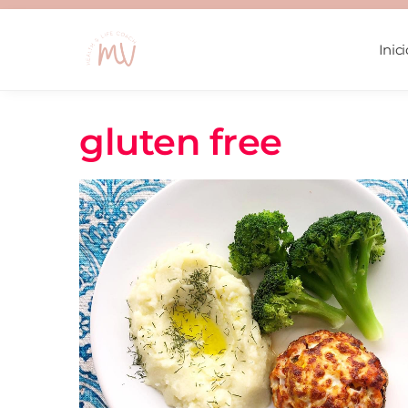
Skip
Skip
to
to
Inici
navigation
content
gluten free