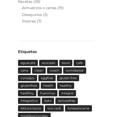
Recetas
(29)
Almuerzos o cenas
(19)
Desayunos
(3)
Postres
(7)
Etiquetas
aguacate
avocado
bowl
cafe
cena
clean
coach
comidareal
consejos
eggfree
gluten free
glutenfree
health
healthy
healtthy
hummus
integral
integrativo
keto
lactosefree
lettuce tacos
low carb
lunessincarne
meatlessmonday