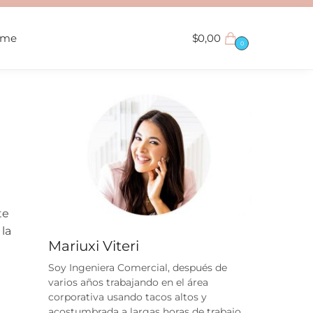
ame
$
0,00
0
te
la
Mariuxi Viteri
Soy Ingeniera Comercial, después de
varios años trabajando en el área
corporativa usando tacos altos y
acostumbrada a largas horas de trabajo,