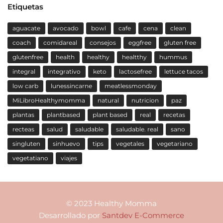
Etiquetas
aguacate
avocado
bowl
cafe
cena
clean
coach
comidareal
consejos
eggfree
gluten free
glutenfree
health
healthy
healtthy
hummus
integral
integrativo
keto
lactosefree
lettuce tacos
low carb
lunessincarne
meatlessmonday
MiLibroHealthymomma
natural
nutricion
paz
plantas
plantbased
plant based
real
recetas
recteas
salud
saludable
saludable. real
sano
singluten
sinhuevo
tips
vegetales
vegetariano
vegetatiano
viajes
© 2023 Healthy Momma
Desarrollado por
Santdev E-Commerce