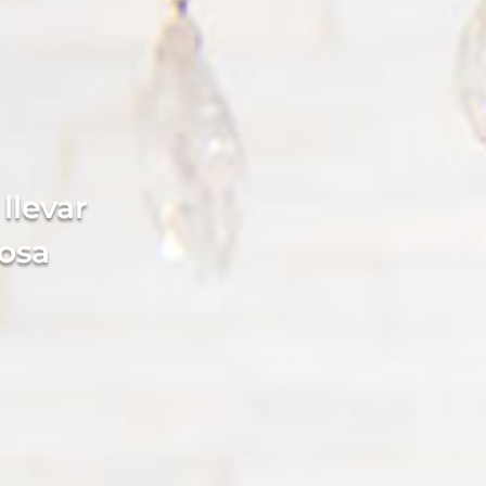
llevar
osa