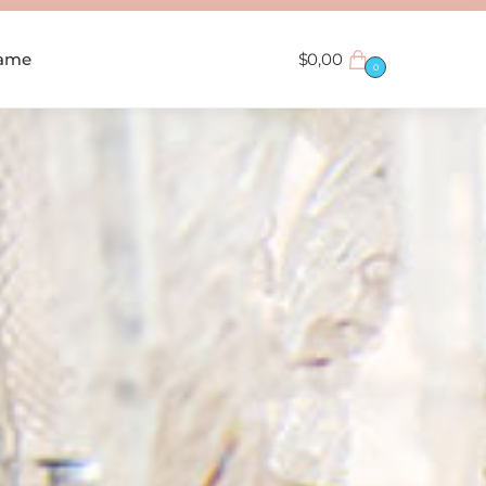
tame
$
0,00
0