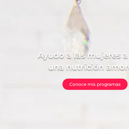
Ayudo a las mujeres a 
una nutrición amor
Conoce mis programas