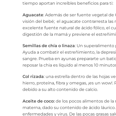
tiempo aportan increíbles beneficios para ti:
Aguacate
: Además de ser fuente vegetal de O
visión del bebé; el aguacate contrarresta la
excelente fuente natural de ácido fólico, el c
digestión de la mamá y previene el estreñim
Semillas de
chía o linaza
: Un superalimento p
Ayuda a combatir el estreñimiento, la depresi
sangre. Prueba en ayunas prepararte un bati
reposar la chia es líquido al menos 10 minuto
Col rizada
: una estrella dentro de las hojas 
hierro, proteína, fibra y omegas, ¡es un wo
debido a su alto contenido de calcio.
Aceite de coco:
de los pocos alimentos de la
materna, dado su contenido de ácido láurico. Es
enfermedades y virus. De las pocas grasas sa