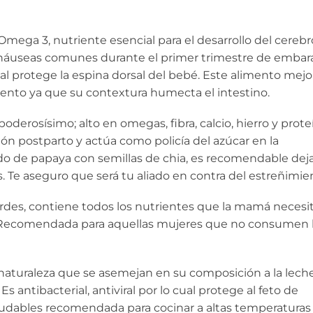
mega 3, nutriente esencial para el desarrollo del cerebro
s náuseas comunes durante el primer trimestre de embara
ual protege la espina dorsal del bebé. Este alimento mejor
iento ya que su contextura humecta el intestino.
oderosísimo; alto en omegas, fibra, calcio, hierro y prote
ón postparto y actúa como policía del azúcar en la
do de papaya con semillas de chia, es recomendable dej
s. Te aseguro que será tu aliado en contra del estreñimie
verdes, contiene todos los nutrientes que la mamá necesita
w!. Recomendada para aquellas mujeres que no consumen 
 naturaleza que se asemejan en su composición a la lech
 antibacterial, antiviral por lo cual protege al feto de
ludables recomendada para cocinar a altas temperaturas