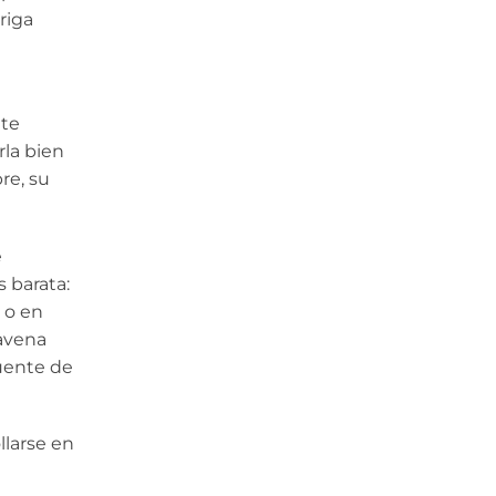
riga
nte
la bien
re, su
e
s barata:
 o en
 avena
fuente de
larse en