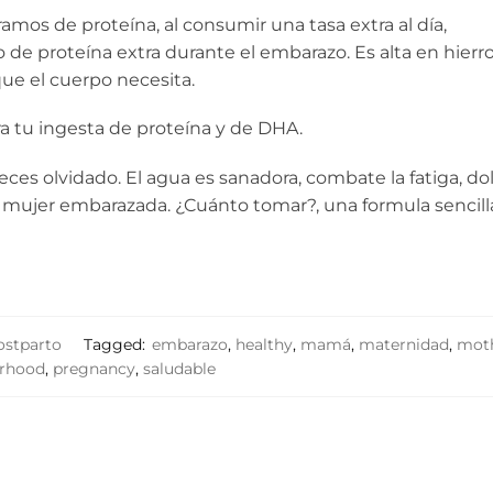
ramos de proteína, al consumir una tasa extra al día,
de proteína extra durante el embarazo. Es alta en hierro 
que el cuerpo necesita.
ara tu ingesta de proteína y de DHA.
es olvidado. El agua es sanadora, combate la fatiga, do
la mujer embarazada. ¿Cuánto tomar?, una formula sencill
ostparto
Tagged:
embarazo
,
healthy
,
mamá
,
maternidad
,
mot
rhood
,
pregnancy
,
saludable