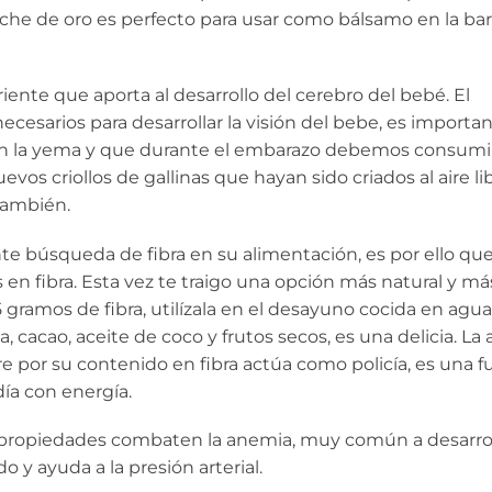
che de oro es perfecto para usar como bálsamo en la bar
iente que aporta al desarrollo del cerebro del bebé. El
cesarios para desarrollar la visión del bebe, es importa
 en la yema y que durante el embarazo debemos consumir
s criollos de gallinas que hayan sido criados al aire lib
también.
te búsqueda de fibra en su alimentación, es por ello qu
 en fibra. Esta vez te traigo una opción más natural y má
gramos de fibra, utilízala en el desayuno cocida en agua
 cacao, aceite de coco y frutos secos, es una delicia. La
gre por su contenido en fibra actúa como policía, es una 
día con energía.
 propiedades combaten la
anemia, muy común a desarrol
 y ayuda a la presión arterial.