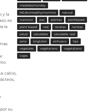
meatlessmonday
MiLibroHealthymomma
natural
 y la
nutricion
paz
plantas
plantbased
zo; es
a la
plant based
real
recetas
recteas
salud
saludable
saludable. real
sano
singluten
sinhuevo
tips
ínas.
vegetales
vegetariano
vegetatiano
ar
viajes
nto.
: calcio,
lácteos,
e
 por su