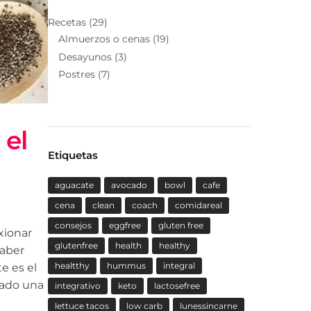
Recetas
(29)
Almuerzos o cenas
(19)
Desayunos
(3)
Postres
(7)
 el
Etiquetas
aguacate
avocado
bowl
cafe
cena
clean
coach
comidareal
consejos
eggfree
gluten free
xionar
glutenfree
health
healthy
saber
healtthy
hummus
integral
te es el
lado una
integrativo
keto
lactosefree
lettuce tacos
low carb
lunessincarne