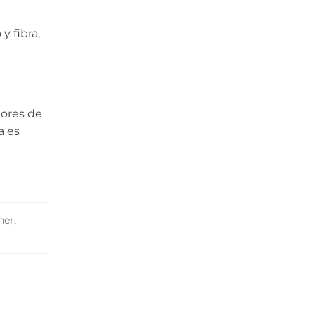
y fibra,
lores de
a es
her
,