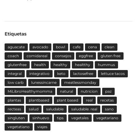
Etiquetas
aguacate
avocado
bowl
cafe
cena
clean
coach
comidareal
consejos
eggfree
gluten free
glutenfree
health
healthy
healtthy
hummus
integral
integrativo
keto
lactosefree
lettuce tacos
low carb
lunessincarne
meatlessmonday
MiLibroHealthymomma
natural
nutricion
paz
plantas
plantbased
plant based
real
recetas
recteas
salud
saludable
saludable. real
sano
singluten
sinhuevo
tips
vegetales
vegetariano
vegetatiano
viajes