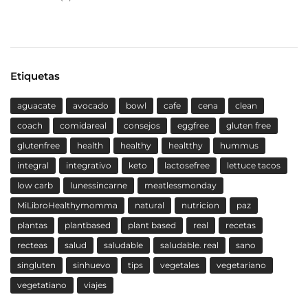
Etiquetas
aguacate
avocado
bowl
cafe
cena
clean
coach
comidareal
consejos
eggfree
gluten free
glutenfree
health
healthy
healtthy
hummus
integral
integrativo
keto
lactosefree
lettuce tacos
low carb
lunessincarne
meatlessmonday
MiLibroHealthymomma
natural
nutricion
paz
plantas
plantbased
plant based
real
recetas
recteas
salud
saludable
saludable. real
sano
singluten
sinhuevo
tips
vegetales
vegetariano
vegetatiano
viajes