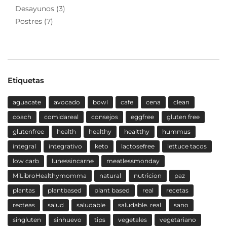
Desayunos
(3)
Postres
(7)
Etiquetas
aguacate
avocado
bowl
cafe
cena
clean
coach
comidareal
consejos
eggfree
gluten free
glutenfree
health
healthy
healtthy
hummus
integral
integrativo
keto
lactosefree
lettuce tacos
low carb
lunessincarne
meatlessmonday
MiLibroHealthymomma
natural
nutricion
paz
plantas
plantbased
plant based
real
recetas
recteas
salud
saludable
saludable. real
sano
singluten
sinhuevo
tips
vegetales
vegetariano