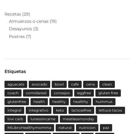
Recetas
(29)
Almuerzos o cenas
(19)
Desayunos
(3)
Postres
(7)
Etiquetas
aguacate
avocado
bowl
cafe
cena
clean
coach
comidareal
consejos
eggfree
gluten free
glutenfree
health
healthy
healtthy
hummus
integral
integrativo
keto
lactosefree
lettuce tacos
low carb
lunessincarne
meatlessmonday
MiLibroHealthymomma
natural
nutricion
paz