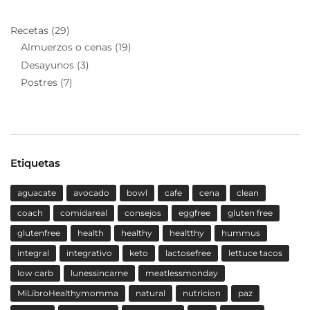
Recetas
(29)
Almuerzos o cenas
(19)
Desayunos
(3)
Postres
(7)
Etiquetas
aguacate
avocado
bowl
cafe
cena
clean
coach
comidareal
consejos
eggfree
gluten free
glutenfree
health
healthy
healtthy
hummus
integral
integrativo
keto
lactosefree
lettuce tacos
low carb
lunessincarne
meatlessmonday
MiLibroHealthymomma
natural
nutricion
paz