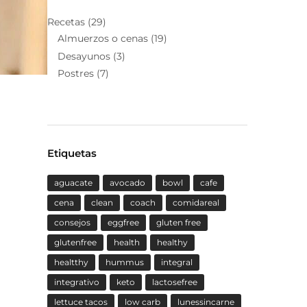
Recetas
(29)
Almuerzos o cenas
(19)
Desayunos
(3)
Postres
(7)
Etiquetas
aguacate
avocado
bowl
cafe
cena
clean
coach
comidareal
consejos
eggfree
gluten free
glutenfree
health
healthy
healtthy
hummus
integral
integrativo
keto
lactosefree
lettuce tacos
low carb
lunessincarne