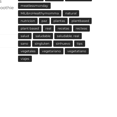
s
meatlessmonday
moothie
MiLibroHealthymomma
natural
nutricion
paz
plantas
plantbased
plant based
real
recetas
recteas
salud
saludable
saludable. real
sano
singluten
sinhuevo
tips
vegetales
vegetariano
vegetatiano
viajes