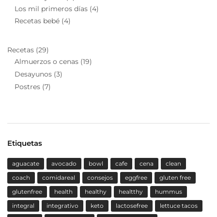
Los mil primeros días
(4)
Recetas bebé
(4)
Recetas
(29)
Almuerzos o cenas
(19)
Desayunos
(3)
Postres
(7)
Etiquetas
aguacate
avocado
bowl
cafe
cena
clean
coach
comidareal
consejos
eggfree
gluten free
glutenfree
health
healthy
healtthy
hummus
integral
integrativo
keto
lactosefree
lettuce tacos