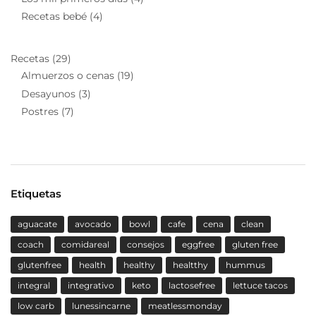
Recetas bebé
(4)
Recetas
(29)
Almuerzos o cenas
(19)
Desayunos
(3)
Postres
(7)
Etiquetas
aguacate
avocado
bowl
cafe
cena
clean
coach
comidareal
consejos
eggfree
gluten free
glutenfree
health
healthy
healtthy
hummus
integral
integrativo
keto
lactosefree
lettuce tacos
low carb
lunessincarne
meatlessmonday