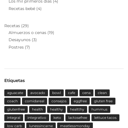
Los mil primeros días
(4)
Recetas bebé
(4)
Recetas
(29)
Almuerzos o cenas
(19)
Desayunos
(3)
Postres
(7)
Etiquetas
aguacate
avocado
bowl
cafe
cena
clean
coach
comidareal
consejos
eggfree
gluten free
glutenfree
health
healthy
healtthy
hummus
integral
integrativo
keto
lactosefree
lettuce tacos
low carb
lunessincarne
meatlessmonday