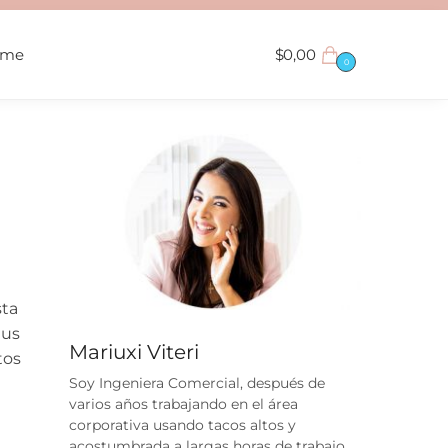
ame
$
0,00
0
sta
tus
Mariuxi Viteri
tos
Soy Ingeniera Comercial, después de
varios años trabajando en el área
corporativa usando tacos altos y
acostumbrada a largas horas de trabajo,