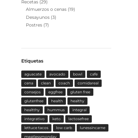
Recetas
(29)
Almuerzos o cenas
(19)
Desayunos
(3)
Postres
(7)
Etiquetas
aguacate
avocado
bowl
cafe
cena
clean
coach
comidareal
consejos
eggfree
gluten free
glutenfree
health
healthy
healtthy
hummus
integral
integrativo
keto
lactosefree
lettuce tacos
low carb
lunessincarne
meatlessmonday