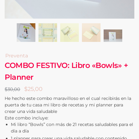
Preventa
COMBO FESTIVO: Libro «Bowls» +
Planner
El
El
$
25,00
$
30,00
precio
precio
He hecho este combo maravilloso en el cual recibirás en la
puerta de tu casa mi libro de recetas y mi planner para
original
actual
crear una vida saludable
era:
es:
Este combo incluye:
$30,00.
$25,00.
Mi libro “Bowls” con más de 21 recetas saludables para el
día a día
1 planner para crear una vida saludable con contenido