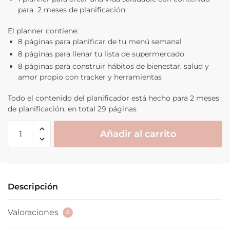
para 2 meses de planificación
El planner contiene:
8 páginas para planificar de tu menú semanal
8 páginas para llenar tu lista de supermercado
8 páginas para construir hábitos de bienestar, salud y
amor propio con tracker y herramientas
Todo el contenido del planificador está hecho para 2 meses
de planificación, en total 29 páginas
COMBO
Añadir al carrito
FESTIVO:
Libro
"Bowls"
+
Descripción
Planner
cantidad
Valoraciones
0