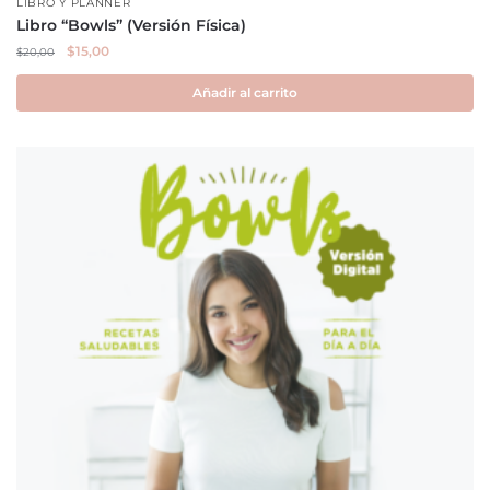
LIBRO Y PLANNER
Libro “Bowls” (Versión Física)
El
El
$
15,00
$
20,00
precio
precio
original
actual
Añadir al carrito
era:
es:
$20,00.
$15,00.