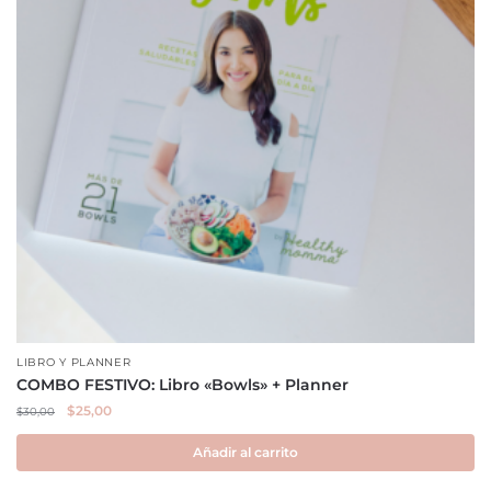
LIBRO Y PLANNER
COMBO FESTIVO: Libro «Bowls» + Planner
El
El
$
25,00
$
30,00
precio
precio
original
actual
Añadir al carrito
era:
es: