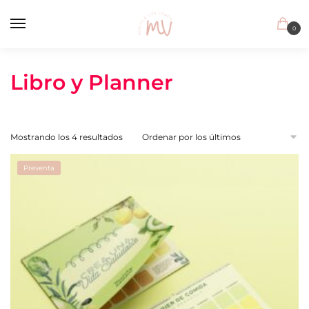
Skip
Skip
to
to
0
navigation
content
Libro y Planner
Ordenado
Mostrando los 4 resultados
por
los
Preventa
últimos