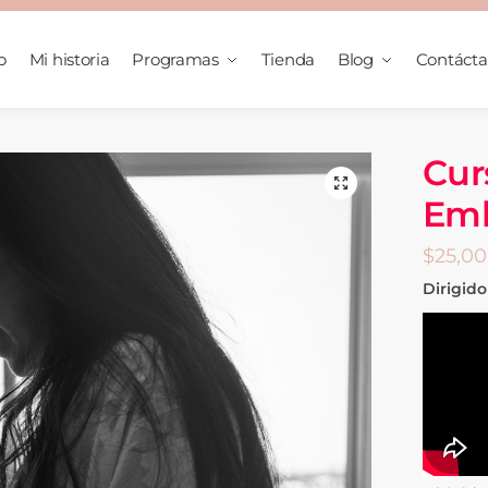
o
Mi historia
Programas
Tienda
Blog
Contáct
Cur
Emb
$
25,00
Dirigid