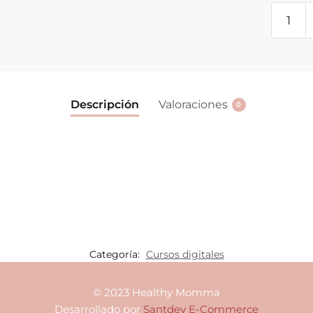
Curso
Digital:
Embara
Saludab
cantida
Descripción
Valoraciones
0
Categoría:
Cursos digitales
© 2023 Healthy Momma
Desarrollado por
Santdev E-Commerce