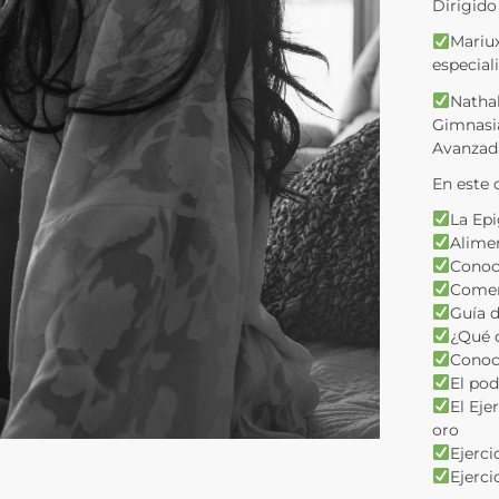
Dirigido
Mariux
especial
Nathal
Gimnasia
Avanzada
En este 
La Epi
Alimen
Conoc
Come
Guía d
¿Qué 
Conoce
El pod
El Eje
oro
Ejerc
Ejerc