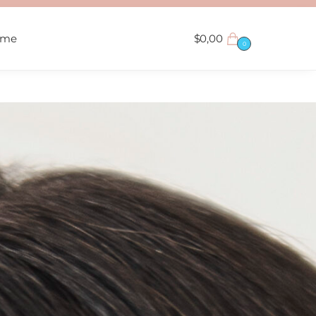
ame
$
0,00
0