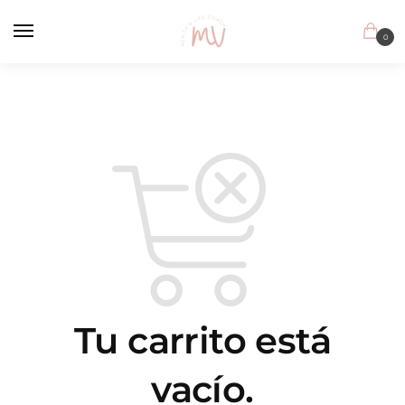
Skip
Skip
to
to
0
navigation
content
Tu carrito está
vacío.